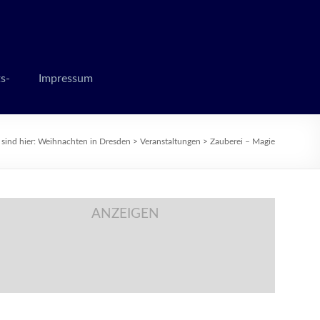
 zur Weihnachtszeit
s-
Impressum
 sind hier:
Weihnachten in Dresden
>
Veranstaltungen
>
Zauberei – Magie
ANZEIGEN