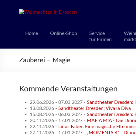
Weihnacht
Weihnachts
Home
Online-Shop
Service
Weih
für Firmen
märk
Zauberei – Magie
Kommende Veranstaltungen
29.06.2026 - 07.03.2027 -
Sandtheater Dresden: 
13.08.2026 -
Sandtheater Dresden: Viva la Diva
15.08.2026 - 06.03.2027 -
Sandtheater Dresden: B
20.11.2026 - 17.01.2027 -
MAFIA MIA - Die Dinn
22.11.2026 -
Linus Faber: Eine magische Elfenmis
27.11.2026 - 17.01.2027 -
„MOMENTS 4“ - Dinner