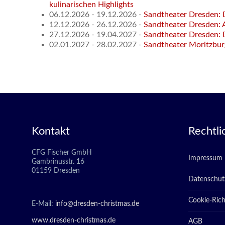
kulinarischen Highlights
06.12.2026 - 19.12.2026 -
Sandtheater Dresden: D
12.12.2026 - 26.12.2026 -
Sandtheater Dresden: 
27.12.2026 - 19.04.2027 -
Sandtheater Dresden: D
02.01.2027 - 28.02.2027 -
Sandtheater Moritzbur
Kontakt
Rechtli
CFG Fischer GmbH
Impressum
Gambrinusstr. 16
01159 Dresden
Datenschut
Cookie-Richt
E-Mail:
info@dresden-christmas.de
www.dresden-christmas.de
AGB