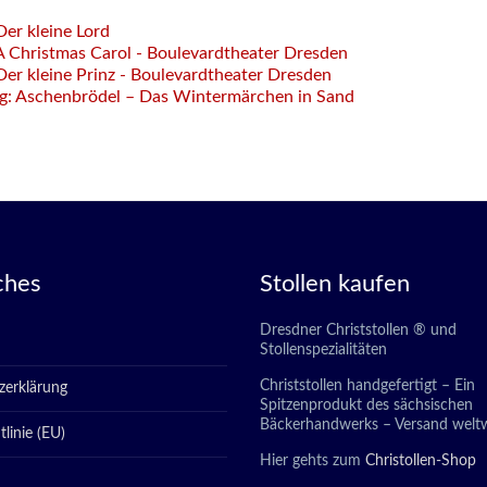
er kleine Lord
A Christmas Carol - Boulevardtheater Dresden
er kleine Prinz - Boulevardtheater Dresden
g: Aschenbrödel – Das Wintermärchen in Sand
ches
Stollen kaufen
Dresdner Christstollen ® und
Stollenspezialitäten
Christstollen handgefertigt – Ein
zerklärung
Spitzenprodukt des sächsischen
Bäckerhandwerks – Versand weltw
linie (EU)
Hier gehts zum
Christollen-Shop