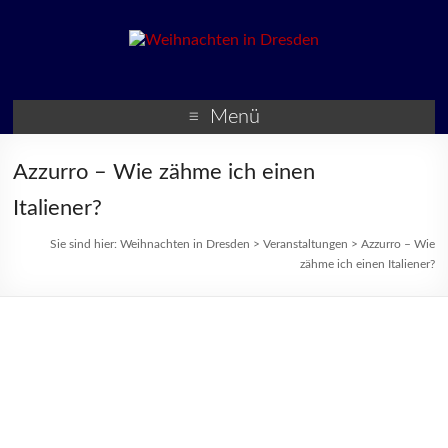
Weihnachten in Dresden
Weihnachtsmärkte und
Veranstaltungen zur
Menü
Weihnachtszeit
Azzurro – Wie zähme ich einen
Italiener?
Sie sind hier:
Weihnachten in Dresden
>
Veranstaltungen
>
Azzurro – Wie
zähme ich einen Italiener?