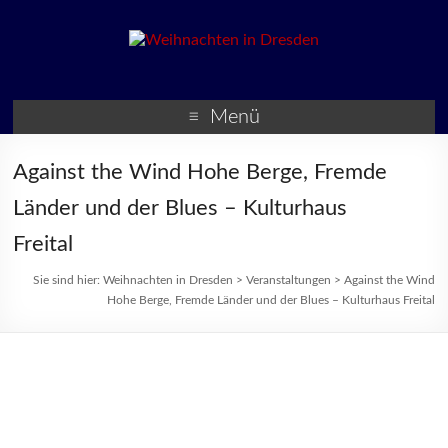
Weihnachten in Dresden
Weihnachtsmärkte und
Veranstaltungen zur
Menü
Weihnachtszeit
Against the Wind Hohe Berge, Fremde
Länder und der Blues – Kulturhaus
Freital
Sie sind hier:
Weihnachten in Dresden
>
Veranstaltungen
>
Against the Wind
Hohe Berge, Fremde Länder und der Blues – Kulturhaus Freital