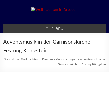
Weihnachten in Dresden
Weihnachtsmärkte und
Veranstaltungen zur
Menü
Weihnachtszeit
Adventsmusik in der Garnisonskirche –
Festung Königstein
Sie sind hier:
Weihnachten in Dresden
>
Veranstaltungen
>
Adventsmusik in der
Garnisonskirche – Festung Königstein