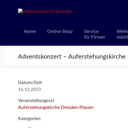
Weihnacht
Weihnachts
Home
Online-Shop
Service
Weih
für Firmen
märk
Adventskonzert – Auferstehungskirche
Datum/Zeit
16.12.2023
Veranstaltungsort
Auferstehungskirche Dresden-Plauen
Kategorien