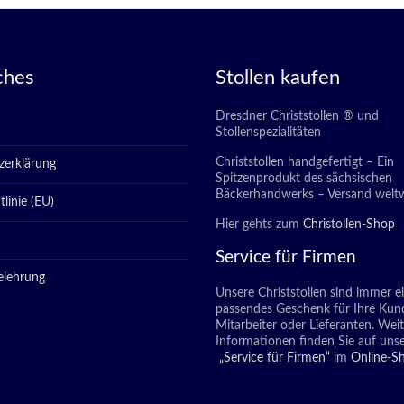
ches
Stollen kaufen
Dresdner Christstollen ® und
Stollenspezialitäten
Christstollen handgefertigt – Ein
zerklärung
Spitzenprodukt des sächsischen
Bäckerhandwerks – Versand weltw
linie (EU)
Hier gehts zum
Christollen-Shop
Service für Firmen
elehrung
Unsere Christstollen sind immer e
passendes Geschenk für Ihre Kun
Mitarbeiter oder Lieferanten. Wei
Informationen finden Sie auf unse
„Service für Firmen“
im
Online-S