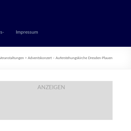
 zur Weihnachtszeit
s-
Impressum
Veranstaltungen
>
Adventskonzert – Auferstehungskirche Dresden-Plauen
ANZEIGEN