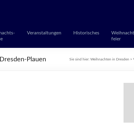
en in Dresden
märkte und Veranstaltungen
nachts-
Veranstaltungen
Historisches
Weihnacht
te
feier
 Dresden-Plauen
Sie sind hier:
Weihnachten in Dresden
>