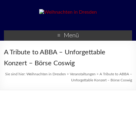
Weihnachten in Dresden
Weihnachtsmärkte und
Veranstaltungen zur
Menü
Weihnachtszeit
A Tribute to ABBA – Unforgettable
Konzert – Börse Coswig
Sie sind hier:
Weihnachten in Dresden
>
Veranstaltungen
>
A Tribute to ABBA –
Unforgettable Konzert – Börse Coswig