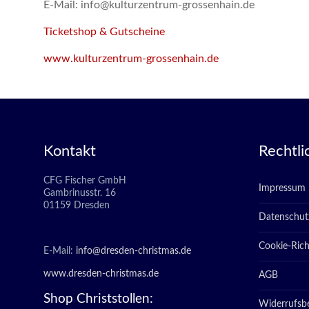
E-Mail: info@kulturzentrum-grossenhain.de
Ticketshop & Gutscheine
www.kulturzentrum-grossenhain.de
Kontakt
Rechtli
CFG Fischer GmbH
Impressum
Gambrinusstr. 16
01159 Dresden
Datenschut
Cookie-Richt
E-Mail:
info@dresden-christmas.de
www.dresden-christmas.de
AGB
Shop Christstollen:
Widerrufsb