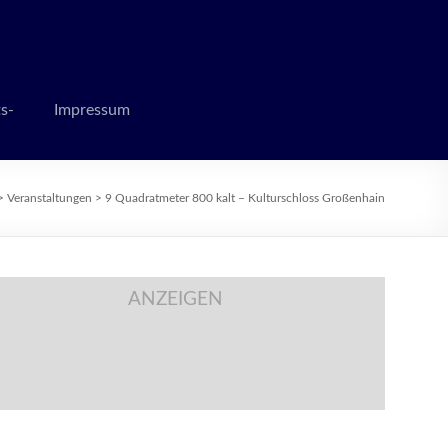
 zur Weihnachtszeit
s-
Impressum
>
Veranstaltungen
>
9 Quadratmeter 800 kalt – Kulturschloss Großenhain
ANZEIGEN