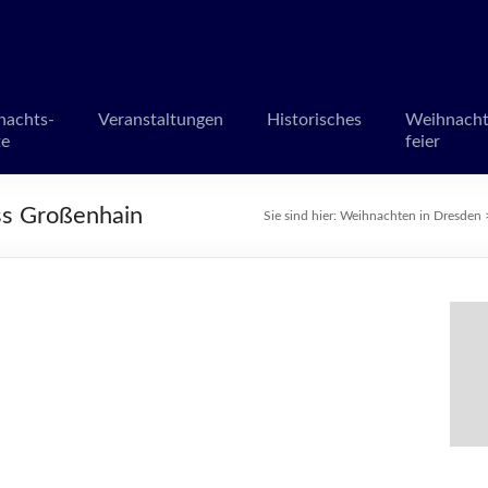
en in Dresden
märkte und Veranstaltungen
nachts-
Veranstaltungen
Historisches
Weihnacht
te
feier
ss Großenhain
Sie sind hier:
Weihnachten in Dresden