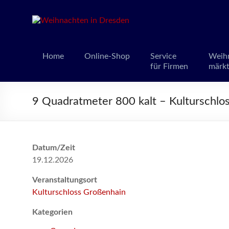
Weihnacht
Weihnachts
Home
Online-Shop
Service
Weih
für Firmen
märk
9 Quadratmeter 800 kalt – Kulturschlo
Datum/Zeit
19.12.2026
Veranstaltungsort
Kulturschloss Großenhain
Kategorien