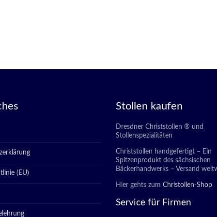
ches
Stollen kaufen
Dresdner Christstollen ® und
Stollenspezialitäten
Christstollen handgefertigt – Ein
zerklärung
Spitzenprodukt des sächsischen
Bäckerhandwerks – Versand weltw
linie (EU)
Hier gehts zum
Christollen-Shop
Service für Firmen
elehrung